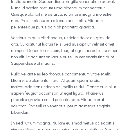
tristique mollis. Suspendisse fringilla venenatis placerat.
Nunc id sapien pretium urna bibendum consectetur.
Quisque blandit metus arcu, id ornare magna molestie
nec. Proin malesuada a lacus nec mollis. Aliquam
pellentesque purus ac nibh pharetra gravida.
Vestibulum quis elit rhoncus, ultricies dolor at, gravida
orci. Curabitur ut luctus felis. Sed suscipit ut velit sit amet
semper. Donec lorem sem, feugiat eget laoreet in, semper
non elit. Ut accumsan lacus eu tellus venenatis tincidunt.
Suspendisse at mauris.
Nulla vel ante eu leo rhoncus condimentum vitae et elit.
Etiam vitae elementum orci. Aliquam quam turpis,
malesuada non ultrices ac, mollis ut dui. Donec eu nisl ut
sapien feugiat accumsan ut eget ligula. Phasellus
pharetra gravida est id pellentesque. Aliquam erat
volutpat. Phasellus venenatis ipsum ac metus sagittis
bibendum.
In sed rutrum magna. Nullam euismod metus ac sagittis
viverra. Vivamus posuere vehicula risus a eleifend. Sed vel