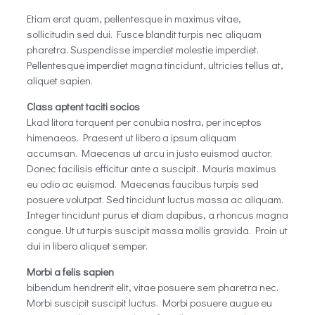
Etiam erat quam, pellentesque in maximus vitae,
sollicitudin sed dui. Fusce blandit turpis nec aliquam
pharetra. Suspendisse imperdiet molestie imperdiet.
Pellentesque imperdiet magna tincidunt, ultricies tellus at,
aliquet sapien.
Class aptent taciti socios
Lkad litora torquent per conubia nostra, per inceptos
himenaeos. Praesent ut libero a ipsum aliquam
accumsan. Maecenas ut arcu in justo euismod auctor.
Donec facilisis efficitur ante a suscipit. Mauris maximus
eu odio ac euismod. Maecenas faucibus turpis sed
posuere volutpat. Sed tincidunt luctus massa ac aliquam.
Integer tincidunt purus et diam dapibus, a rhoncus magna
congue. Ut ut turpis suscipit massa mollis gravida. Proin ut
dui in libero aliquet semper.
Morbi a felis sapien
bibendum hendrerit elit, vitae posuere sem pharetra nec.
Morbi suscipit suscipit luctus. Morbi posuere augue eu