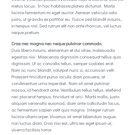
metus lacus. In hac habitasse platea dictumst. Morbi
lacinia fermentum mi eget auctor. Aenean vehicula odio
justo, ut gravida ex porttitor eu. Fusce sed blandit mauris,
in tempus nisl. Sed rutrum elit non ante rhoncus, vel luctus
neque pretium.
Cras nec magna nec neque pulvinar commodo.
Duis libero mauris, elementum et dui vitae, malesuada
egestas nisi. Maecenas dignissim consequat tellus quis
dignissim. Ut ac convallis tellus, semper sodales erat.
Nam ac nunc blandit, volutpat nunc a, accumsan velit.
Praesent tincidunt purus iaculis diam posuere, at
condimentum urna imperdiet. Nam sit amet pulvinar
massa, id hendrerit ante. Vestibulum tellus tellus, eleifend
nec placerat tempus, tincidunt at orci. Morbi mollis, justo
aliquam venenatis euismod, diam ante sollicitudin lacus,
ac fermentum sapien velit quis magna. Integer rutrum
lacinia ullamcorper. Vivamus sit amet bibendum augue,
non luctus diam. Cras nisi est, ultricies eget ipsum ut,
viverra facilisis tortor.